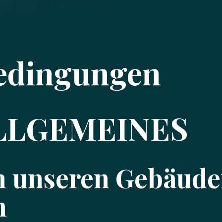
edingungen
ALLGEMEINES
an unseren Gebäud
n