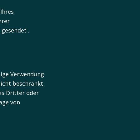
Ihres
hrer
 gesendet .
äßige Verwendung
nicht beschränkt
es Dritter oder
lage von