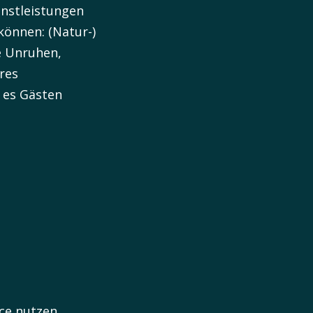
nstleistungen
können: (Natur-)
e Unruhen,
eres
 es Gästen
ce nutzen.