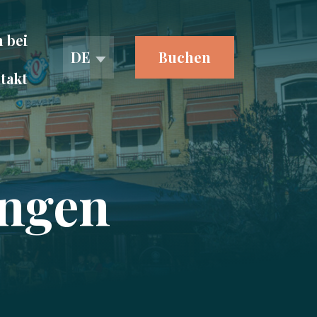
 bei
DE
Buchen
takt
ungen