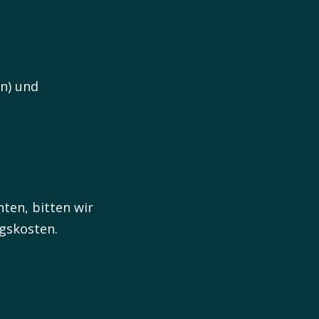
rn) und
ten, bitten wir
ngskosten.