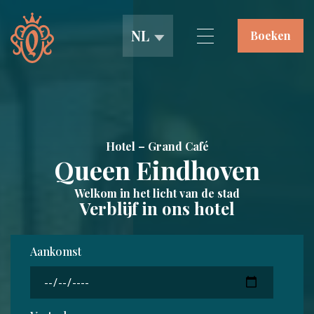
NL
Boeken
Hotel
Grand Café
Hotel – Grand Café
Menukaart
Queen Eindhoven
Werken bij
Welkom in het licht van de stad
Verblijf in ons hotel
Contact
Aankomst