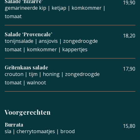
Salade ‘Bizarre’
19,90
gemarineerde kip | ketjap | komkommer |
tomaat
Salade ‘Provencale’
18,20
tonijnsalade | ansjovis | zongedroogde
tomaat | komkommer | kappertjes
Geitenkaas salade
17,90
crouton | tijm | honing | zongedroogde
tomaat | walnoot
Voorgerechten
Burrata
15,80
sla | cherrytomaatjes | brood