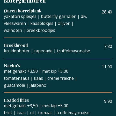
Bittergarnituren
Queen borrelplank
28,40
yakatori spiesjes | butterfly garnalen | div.
vleeswaren | kaasblokjes | olijven |
walnoten | breekbroodjes
Breekbrood
7,80
kruidenboter | tapenade | truffelmayonaise
Nacho’s
11,90
met gehakt +3,50 | met kip +5,00
tomatensaus | kaas | crème fraiche |
guacamole | jalapeño
Loaded fries
9,90
met gehakt +3,50 | met kip +5,00
friet | kaas | ui | tomaat | truffelmayonaise