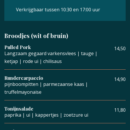
Verkrijgbaar tussen 10:30 en 17:00 uur
Broodjes (wit of bruin)
Pulled Pork
14,50
Langzaam gegaard varkensvlees | tauge |
ketjap | rode ui | chilisaus
Rundercarpaccio
14,90
pijnboompitten | parmezaanse kaas |
truffelmayonaise
Tonijnsalade
11,80
paprika | ui | kappertjes | zoetzure ui