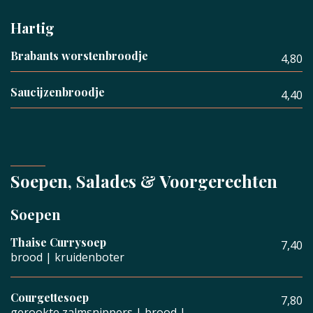
Hartig
Brabants worstenbroodje
4,80
Saucijzenbroodje
4,40
Soepen, Salades & Voorgerechten
Soepen
Thaise Currysoep
7,40
brood | kruidenboter
Courgettesoep
7,80
gerookte zalmsnippers | brood |