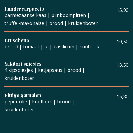
Rundercarpaccio
15,90
parmezaanse kaas | pijnboompitten |
truffel-mayonaise | brood | kruidenboter
Bruschetta
10,50
brood | tomaat | ui | basilicum | knoflook
Yakitori spiesjes
13,50
4 kipspiesjes | ketjapsaus | brood |
kruidenboter
Pittige garnalen
15,80
peper olie | knoflook | brood |
kruidenboter