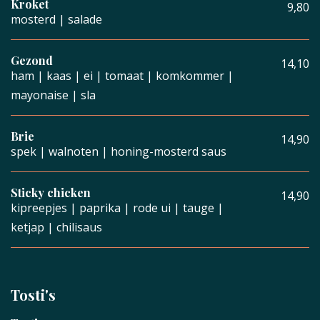
Kroket
9,80
mosterd | salade
Gezond
14,10
ham | kaas | ei | tomaat | komkommer |
mayonaise | sla
Brie
14,90
spek | walnoten | honing-mosterd saus
Sticky chicken
14,90
kipreepjes | paprika | rode ui | tauge |
ketjap | chilisaus
Tosti's