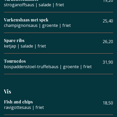
19,20
stroganoffsaus | salade | friet
Varkenshaas met spek
25,40
champignonsaus | groente | friet
Spare ribs
26,20
ketjap | salade | friet
Tournedos
31,90
bospaddenstoel-truffelsaus | groente | friet
Vis
Fish and chips
18,50
ravigottesaus | friet