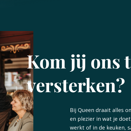
Kom jij ons 
versterken?
Bij Queen draait alles 
en plezier in wat je doet
werkt of in de keuken, 